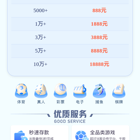
来比赛的展望，以便更全面地理解这次停赛对球队带
来的挑战。
1、阿不都海米提的重要性
阿不都海米提在球队中的角色不仅仅是一个普通球
员，他是一名技术娴熟且极具影响力的前锋。他在进
攻端的灵活跑位以及精准射门能力，使得他成为了对
手防线的一大威胁。同时，他也能够为队友创造机
会，是团队配合中不可或缺的一环。
此外，阿不都海米提在场上拥有很强的领导能力。他
常常能够通过自己的努力激励队友，在关键时刻挺身
而出，带领团队走出困境。因此他的缺阵，无疑将让
队伍失去一位重要的精神支柱。