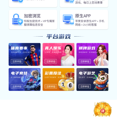
总而言之，阿不都海米提不仅仅是个体实力强大的球
员，更是整个团队凝聚力的重要象征，他的缺席势必
会对此产生深远影响。
2、黄牌停赛原因及影响
在上一场比赛中，阿不都海米提因累计黄牌而被迫停
赛。这种情况虽然在足球界并不少见，但对于任何一
支渴望胜利的球队来说，都无疑是一次重大的损失。
根据规则，一个球员如果在特定时间段内累计达到规
定数量的黄牌，就会面临自动停赛处罚。
这次停赛不仅是因为个人犯规行为，更反映了比赛过
程中可能存在的不理智决策。在高压环境下，球员们
往往容易受到情绪波动影响，而这也正是导致黄牌频
发的重要原因之一。