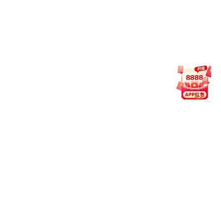
重要。
此外，教练组也需要针对性的调整战术，以最大限度
地发挥替代者优势，从而减少因主力缺阵所造成的不
利局面。这要求教练具备灵活应变能力，也考验着全
队上下凝聚共识以迎接挑战。
4、未来赛事展望
尽管本轮与深圳队交锋时阿不都海米提无法参战，但
接下来的赛事依然充满希望。球队可以借此机会审视
自身不足，提高整体水平。每一次困难都是提升自我
的契机，在逆境中成长或许会使球队更加团结坚韧。
同时，对于接下来的联赛日程安排而言，合理分配体
能和调整战略也是关键所在。如果能够成功克服短期