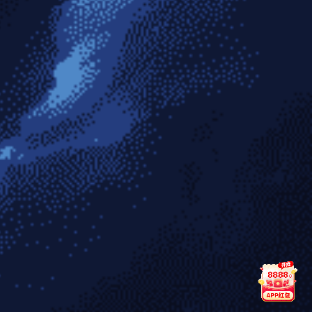
反击。
固防守来抵御强敌，因此本场比赛或许会再
能牺牲部分进攻火力，但却能有效提升防守
好针对性的盯防工作。不论是单独盯人还是
低他们形成威胁射门机会。此外，通过快速
径。
ontext of both teams' seasons. For
 boost their league standing but also增强
来说，一旦获胜则有助于缓解近期低迷状态，
赴，无论是在战术布置还是人员安排上，都