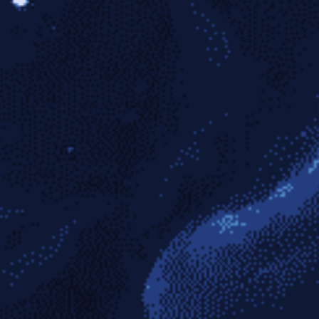
于二次落点球权争夺的重要性，以阻止国米快速
此外，从历史交手记录来看，拉齐奥往往依靠坚
次采用五后卫体系以强化防守。这一战术虽然可
稳定性，为队伍争取分数创造机会。
同时，对于图拉姆与劳塔罗这样的组合，必须做
区域围堵，都需尽量限制他们发挥空间，从而降
反击寻找机会，将可能成为拉齐奥逆袭的一条捷
4、本场比赛的重要性
This match carries significant weight in the c
international Milan, a victory would not only
士气，为接下来的赛事奠定基础。而对于Lazio
并重拾信心。因此，这场比赛双方都势必全力以