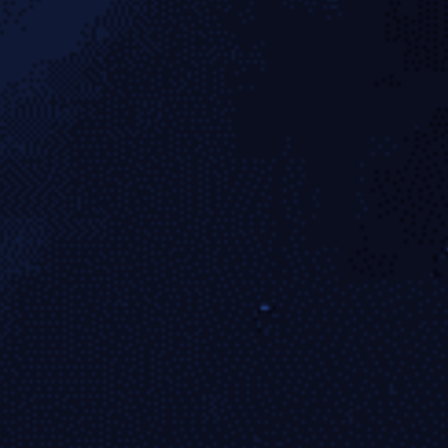
响到整场比赛走向及结果。
因此，我们期待看到一场充满激情与悬念的较量
出自己最优秀的一面。同时也希望观众朋友们能
界的新篇章！