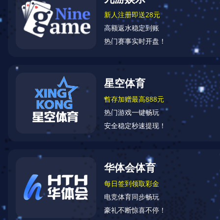
立即下载乐竞体育官网APP
首页
/
体育热点
/ 正文