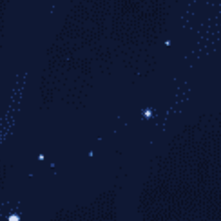
图拉姆和劳塔罗这两位前锋，相信许多球迷都非
更重要的是，两人在进攻端能够形成良好的化学
力著称，而劳塔罗则凭借敏锐的跑位和射术赢得
他们可以通过不同方式进行配合，如利用快速的
制造空间。此外，他们还可以轮换位置，让对方
国米在进攻时更加不可预测，也增加了成功破门
值得注意的是，在实际比赛中，他们需要不断地
佳合作方式。因此，本场比赛不仅是两位前锋展
的重要时刻。
3、对手拉齐奥应对策略
面对国米这样一支攻击力强大的球队，拉齐奥必
首发阵容，对防线进行调整，以减少被突破的风