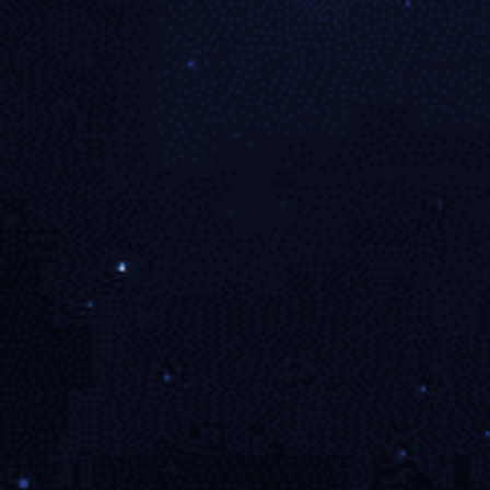
杨瀚森首节表现平平仅得2
2012年今
分2板末
赛告别战
2026-05-31
2026-06-18
推荐网站