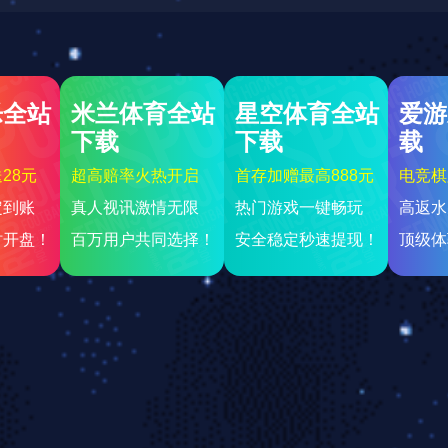
瞻。
1、国米阵容分析
作为意甲传统强队之一，国际米兰在本赛季的表
了相对稳健的首发阵容，以确保在客场争取良好
一关键角色，他凭借出色的反应能力和指挥能力
后防线上，国米采取了四后卫阵型，这一配置保
也能够保持足够的人数来抵挡对方攻击。在中场
仅能控制中场，还能通过精准传球为前锋创造机
最引人注目的无疑是前锋线上图拉姆和劳塔罗的
力的球员，他们之间的默契配合无疑会给拉齐奥
手，也让国米在进攻端多了一份选择。
2、图拉姆与劳塔罗配合