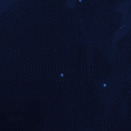
上一篇：
萨哈称C罗是完美生化人创造梅西…
热门推荐