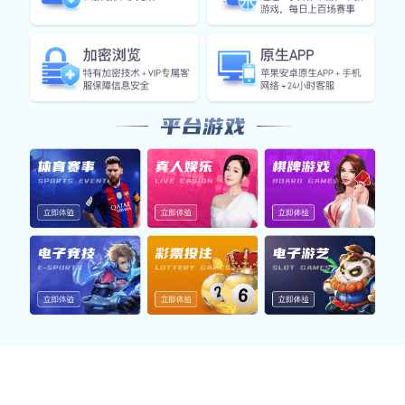
大量投资，但这些投资并没有带来预期的回报。球队
成绩不佳，使得收入大幅下降，导致他们在财务上的
压力不断增加。这样的财务状况使得俱乐部无法按时
向欧足联支付所需款项，从而触发了潜在的处罚风
险。
此外，外界对于里昂管理层决策的不满声音愈演愈
烈，许多球迷和专家开始质疑其经营模式是否可持
续。在这一背景下，未能履行和解协议便成为了一个
不可忽视的问题，也令更多人开始关注这个曾经辉煌
的球队如今所处困境。
2、对里昂未来发展的影响
若最终被逐出欧战，对于里昂而言无疑是一个沉重打
击。首先，从竞技层面来看，失去参与欧洲赛事的机