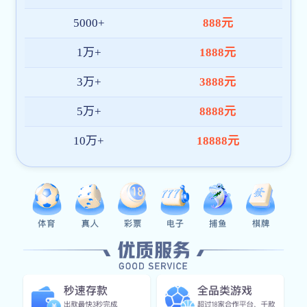
景和原因；其次是这一事件对里昂俱乐部未来发展的
影响；第三部分分析其对法甲联赛整体形象和稳定性
的冲击；最后则探讨此事对其他欧洲俱乐部可能带来
的警示作用。
1、未履行和解协议的背景
里昂足球俱乐部作为法国顶级球队之一，在过去几年
中经历了许多波折。在财务管理上，里昂曾因违反财
政公平政策而受到处罚。为了避免更严重的后果，俱
乐部与欧足联达成了一项和解协议，以确保其能够继
续参与国际赛事。然而，由于内部管理不善和资金流
动问题，俱乐部始终未能完全履行该协议中的各项条
款。
根据相关报道，里昂在过去几个转会窗口期间进行了