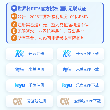
首页
/
体育热点
/ 正文