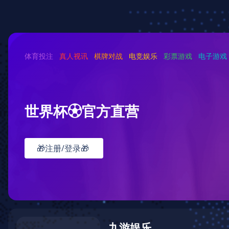
立即注册
乐竞体育官网
官网 
据平台
乐竞体育官网 OFFICIAL WEBSITE
自2022年创立以来，
乐竞体育官网
致力于为用户
杯、LPL在内的热门赛事直播与数据服务，广受