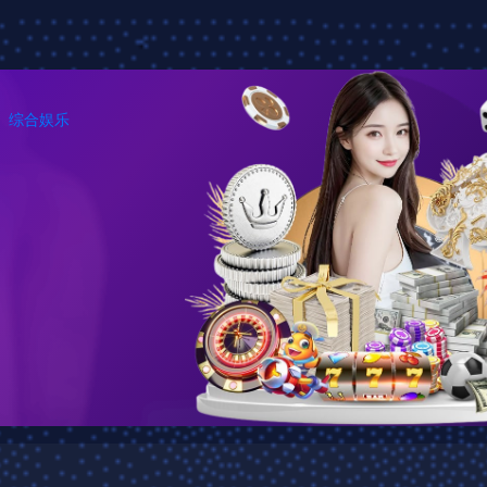
体育
下载App
公司简介
· 权威体育数
提供包括NBA、英超、欧洲
用户信赖。