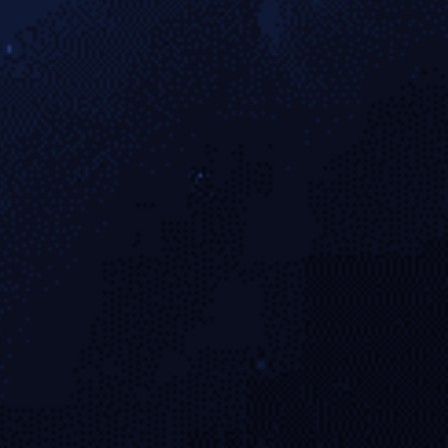
讨论，但这并不意味着他的职业生涯即将走
划和比赛节奏，他仍然有机会继续书写辉煌
重视，这也给包括梅西在内的一众老将提供
部会针对诸如恢复训练等环节进行优化，更
对于那些处于巅峰期或即将迈入新阶段的重
.
物来说，他们不仅承载着团队荣誉，还有成
健康，将直接关系到他们余下职业生涯的发
义重大.
个人身心健康的重要性，也反映出当前体育