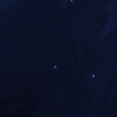
上一篇：
戴奇坦言执教热刺非为金钱降级后…
热门推荐