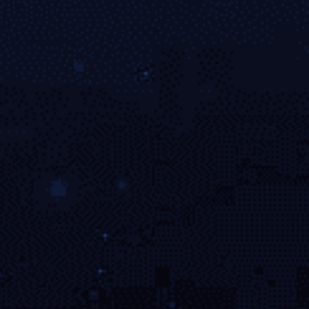
轮詹姆斯首轮
莫斯克拉回顾阿森纳首季
古德温引
经历期待
张镇麟李
2026-07-07
2026-07
联系我们
玉门市玉苑路518号
support@sauciersshurfine.com