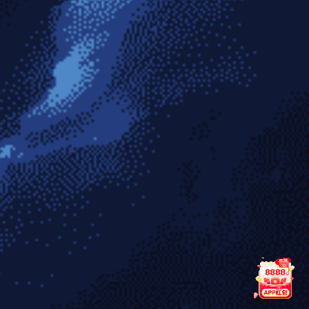
原因被迫退出比赛，自然会感到心痛和担
希望看到一个健康、充满活力的梅西继续为
重视运动员身心健康的重要性。
。一些医学专家指出，由于足球是一项高强
训练与比赛时间，以降低受伤风险。此外，
衰退的问题，引发了更多关于运动医学层面
话题的大范围讨论，不仅帮助公众更好地理
关注到职业体育中的人性化管理需求，为未