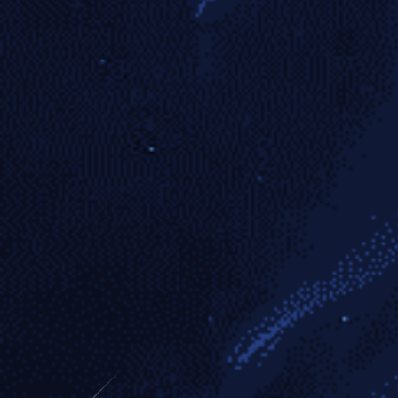
梅西罕见主动请求换人引发
外界对其身体状况的广泛关