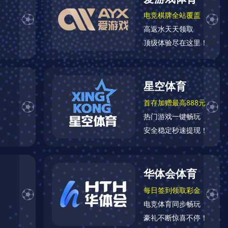
2026-06-11 04:00
43 次阅读
上的表现一直备受瞩目。然而，最近他罕见
泛关注。在这篇文章中，我们将从多个角度
们将探讨梅西的职业生涯背景及其身体状况
再者讨论球迷和专家对此事的反应，最后我