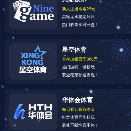
立即下载乐竞体育官网APP
首页
/
体育热点
/ 正文