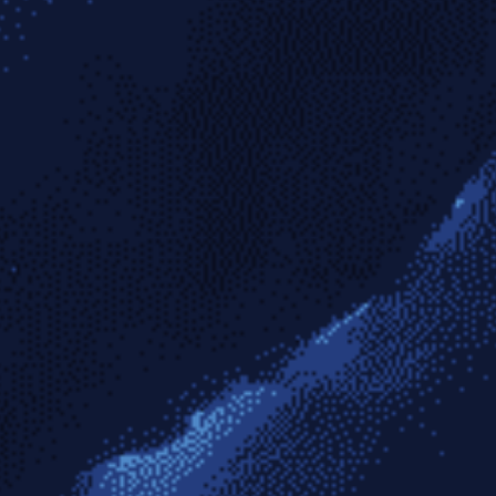
比
从本赛季开始，各支参与欧战的西班牙球队
，还能够保持较高水平应对欧洲赛事。例
更高排名奠定基础。
如多特蒙德和勒沃库森等，仅能勉强维持竞
洞，加之缺乏稳定性，这直接影响到了他们
的重要因素。西乙球员通常技术细腻且具备
这种风格上的区别，在关键比赛中往往会成