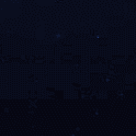
能力出众生涯罚
-16
乐竞体育官网
乐竞体育官网官方网站【KY1.AC】官网认证:手机版、app
载、登录入口、官方网站、网页版、平台、网址、地址、
注册、娱乐，乐竞体育官网(中国)官方网站欢迎大家选择真