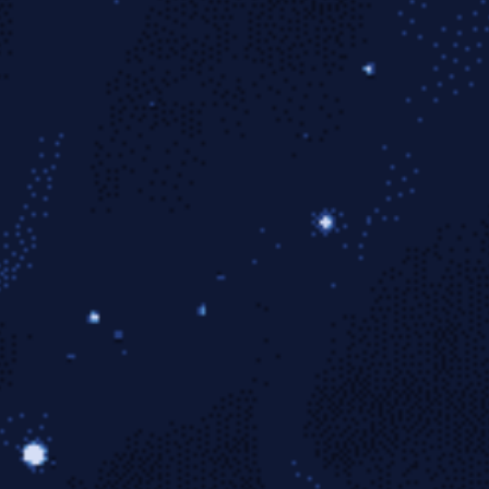
2、当前球队状态与实力对
目前，各队状态是影响积分榜的重要因素之一。
普遍状态良好。他们不仅在国内联赛中表现突出
如，巴萨和皇马均在小组赛中取得连胜，为争取
相反，德甲球队则面临诸多挑战。不少传统强队
争力。他们在面对国际赛事时常常暴露出防守漏
所能获得的积分。
此外，两大联赛球员个人能力差异也是需要考虑
创新能力，而许多德乙球员则偏向于身体素质。
为决定胜负的重要原因。
3、影响积分榜排名因素