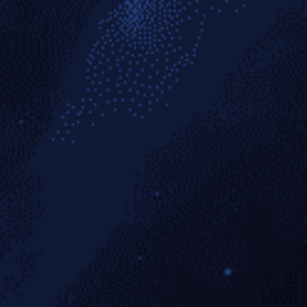
如，通过引进新教练或增强阵容深度，都可能带
同时，对于即将到来的冬季转会窗口，也是改变
引进一些优秀球员，将为提升竞争力提供保障，
总之，无论是从长远还是短期来看，此次阿斯报
复杂关系，以及如何通过内部调整来实现突破。
己的辉煌时刻。
总结：
综上所述，“阿斯报道”揭示出的这一现状背后，
而随着时间推移，各支球队也必将在此背景下不
境。在这样的情况下，即使目前呈现出明显优势
出及时反应。
最终，我们可以期待，在不久之后，无论是西班