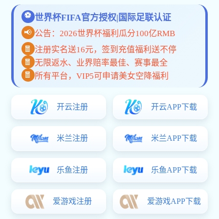
首页
/
体育热点
/ 正文