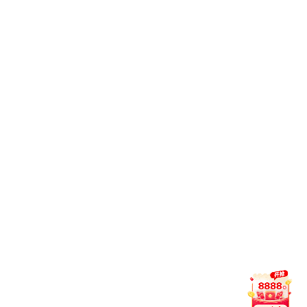
球队，以寻求更好的发展机会。
一些评论人士表示，这种“出走”现象并非因为他们对
原球队的不满，而是由于现代足球环境下快速变化带
来的机遇与挑战。尤其是在豪门球队频繁招募人才的
背景下，年轻才俊常常需要迅速做出决策，以免错失
良机。
然而，不可否认的是，一旦选择了这一道路，他们也
可能面临来自各方压力，包括来自新东家的期待、自
身竞技状态、以及团队化学反应等。因此，对这样的
决策过程进行深入剖析，有助于我们理解当今足坛复
杂的人际关系和心理斗争。
4、足球市场影响分析
此次事件让我们看到了足球市场背后更深层次的问