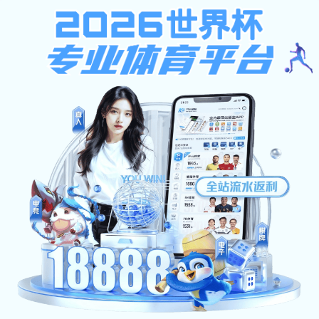
立即注册
乐竞体育官网
官网 · 权
威体育数据平台
乐竞体育官网 OFFICIAL WEBSITE
自2022年创立以来，
乐竞体育官网
致力于为用户提供
包括NBA、英超、欧洲杯、LPL在内的热门赛事直播与
数据服务，广受用户信赖。
立即下载乐竞体育官网APP