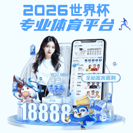
立即注册
乐竞体育官网
官网 · 权
威体育数据平台
乐竞体育官网 OFFICIAL WEBSITE
自2022年创立以来，
乐竞体育官网
致力于为用户提供
包括NBA、英超、欧洲杯、LPL在内的热门赛事直播与
数据服务，广受用户信赖。
立即下载乐竞体育官网APP