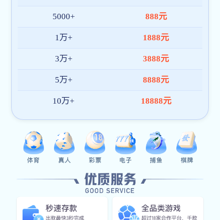
过这些方面，我们可以更全面地理解沙特媒体所报道
内容的深层含义及其可能带来的多重影响。
1、利雅得胜利背景及实力
利雅得胜利足球俱乐部成立于1955年，是沙特阿拉伯
最成功的足球俱乐部之一。多年来，球队在国内外比
赛中表现优异，多次获得沙特职业联赛冠军和亚冠联
赛奖项。这些成就为球队积累了丰富的经验，同时也
增强了他们在国际比赛中的竞争力。
近年来，随着沙特政府对体育事业的大力支持，利雅
得胜利引进了一批高水平外援，并聘请优秀教练团
队，使球队整体实力持续上升。尤其是在本赛季，他
们展现出了强大的战斗力，成为亚冠联赛的一支重要
力量。