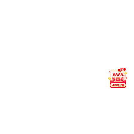
例如音乐会、美食节等，这些都将丰富当地居民的文
化生活，提高城市活力。
从长期来看，通过这种国际性的大型活动，可以促进
不同文化之间的交流，加深各国人民之间的理解与友
谊，提高国家软实力。这对于沙特阿拉伯来说，无疑
是一个积极向上的信号。
4、亚冠联赛的重要性
亚冠联赛作为亚洲最高水平的俱乐部足球赛事，其影
响力覆盖整个亚洲乃至全球。在这样的平台上，各国
顶级俱乐部能够相互较量，不仅提高了自身竞技水
平，也推动了地区间的信息交流与合作。
对于参与球队而言，进入亚冠不仅意味着荣誉，更是